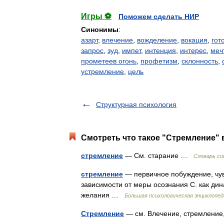
Игры ⚽
Поможем сделать НИР
Синонимы
:
азарт
,
влечение
,
вожделение
,
вокация
,
гот
запрос
,
зуд
,
импет
,
интенция
,
интерес
,
меч
прометеев огонь
,
профетизм
,
склонность
,
устремление
,
цель
Структурная психология
Смотреть что такое "Стремление" 
стремление
— См. старание …
Словарь си
стремление
— первичное побуждение, чув
зависимости от меры осознания С. как ди
желания …
Большая психологическая энциклопед
Стремление
— см. Влечение, стремление