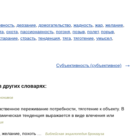
овность
,
дерзание
,
домогательство
,
жадность
,
жар
,
желание
,
та
,
охота
,
пассионарность
,
погоня
,
позыв
,
полет
,
порыв
,
старание
,
страсть
,
тенденция
,
тяга
,
тяготение
,
умысел
,
Субъективность (субъективное)
в других словарях:
нонимов
ственное переживание потребности, тяготение к объекту. В
намическая тенденция выражается в виде влечения или
ия
, желание, похоть …
Библейская энциклопедия Брокгауза