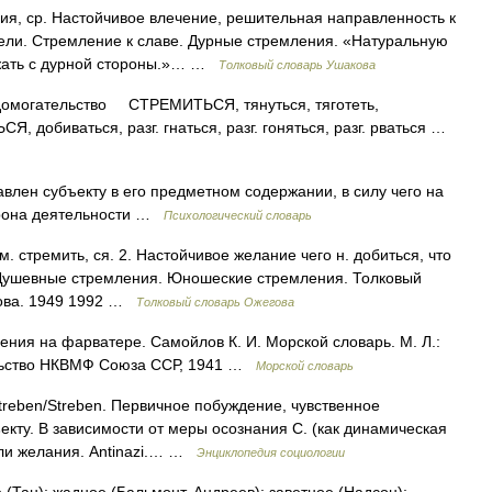
 ср. Настойчивое влечение, решительная направленность к
цели. Стремление к славе. Дурные стремления. «Натуральную
ажать с дурной стороны.»… …
Толковый словарь Ушакова
огательство СТРЕМИТЬСЯ, тянуться, тяготеть,
 добиваться, разг. гнаться, разг. гоняться, разг. рваться …
влен субъекту в его предметном содержании, в силу чего на
орона деятельности …
Психологический словарь
 стремить, ся. 2. Настойчивое желание чего н. добиться, что
. Душевные стремления. Юношеские стремления. Толковый
дова. 1949 1992 …
Толковый словарь Ожегова
чения на фарватере. Самойлов К. И. Морской словарь. М. Л.:
ельство НКВМФ Союза ССР, 1941 …
Морской словарь
streben/Streben. Первичное побуждение, чувственное
екту. В зависимости от меры осознания С. (как динамическая
или желания. Antinazi.… …
Энциклопедия социологии