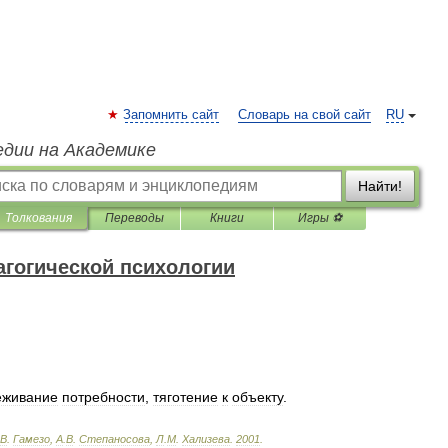
Запомнить сайт
Словарь на свой сайт
RU
едии на Академике
Найти!
Толкования
Переводы
Книги
Игры ⚽
агогической психологии
еживание
потребности
,
тяготение
к
объекту
.
В
.
Гамезо
,
А
.
В
.
Степаносова
,
Л
.
М
.
Хализева
.
2001
.