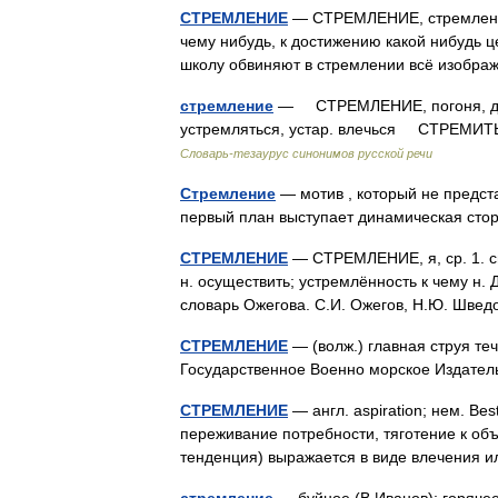
СТРЕМЛЕНИЕ
— СТРЕМЛЕНИЕ, стремления,
чему нибудь, к достижению какой нибудь 
школу обвиняют в стремлении всё изобр
стремление
— СТРЕМЛЕНИЕ, погоня, дом
устремляться, устар. влечься СТРЕМИТЬСЯ,
Словарь-тезаурус синонимов русской речи
Стремление
— мотив , который не предста
первый план выступает динамическая ст
СТРЕМЛЕНИЕ
— СТРЕМЛЕНИЕ, я, ср. 1. см.
н. осуществить; устремлённость к чему н
словарь Ожегова. С.И. Ожегов, Н.Ю. Шве
СТРЕМЛЕНИЕ
— (волж.) главная струя те
Государственное Военно морское Издат
СТРЕМЛЕНИЕ
— англ. aspiration; нем. Be
переживание потребности, тяготение к объ
тенденция) выражается в виде влечения 