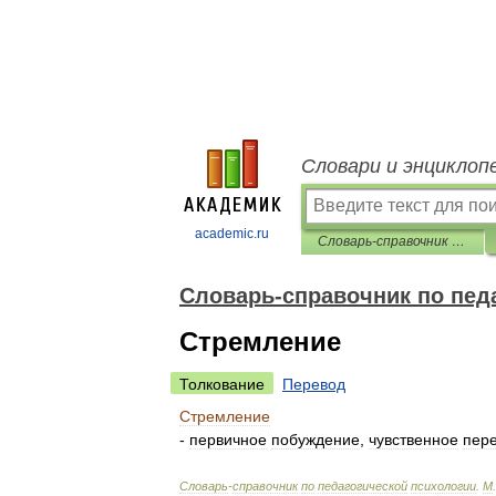
Словари и энциклоп
academic.ru
Словарь-справочник по педагогической психологии
Словарь-справочник по пед
Стремление
Толкование
Перевод
Стремление
-
первичное
побуждение
,
чувственное
пер
Словарь
-
справочник
по
педагогической
психологии
.
М
.