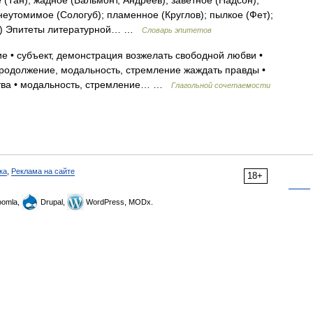
 (Тан); жадное (Бальмонт, Андреев); заветное (Надсон);
неутомимое (Сологуб); пламенное (Круглов); пылкое (Фет);
он) Эпитеты литературной… …
Словарь эпитетов
 • субъект, демонстрация возжелать свободной любви •
продолжение, модальность, стремление жаждать правды •
ства • модальность, стремление… …
Глагольной сочетаемости
ка
,
Реклама на сайте
18+
omla,
Drupal,
WordPress, MODx.