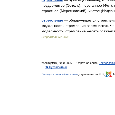
стремление
— буйное (В.Иванов); горячее
неудержимое (Эртель); неустанное (Фет); 
страстное (Мережковский); чистое (Надс
стремление
— обнаруживается стремление
модальность, стремление время искать • 
модальность, стремление желать блажен
непредметных имён
© Академик, 2000-2026
Обратная связь:
Техподдерж
👣 Путешествия
Экспорт словарей на сайты
, сделанные на PHP,
Jo